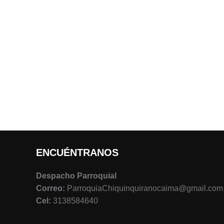
ENCUÉNTRANOS
Despacho Parroquial
Correo:
ParroquiaChiquinquiranocaima@gmail.com
Cel:
3138584640