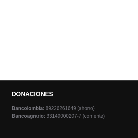
DONACIONES
Bancolombia:
89226261649 (ahorro)
Bancoagrario:
33149000207-7 (corriente)