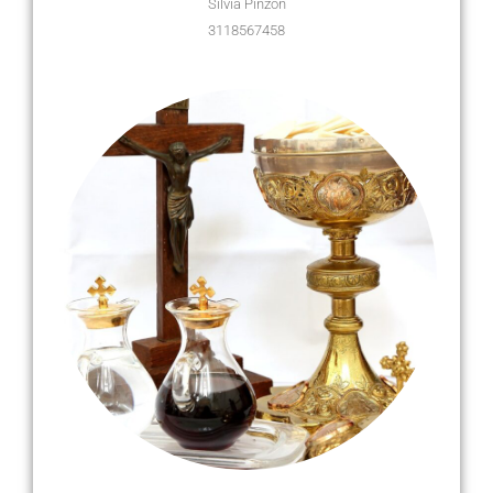
Silvia Pinzon
3118567458