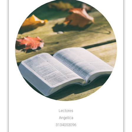
Lectores
Angelica
3134053096