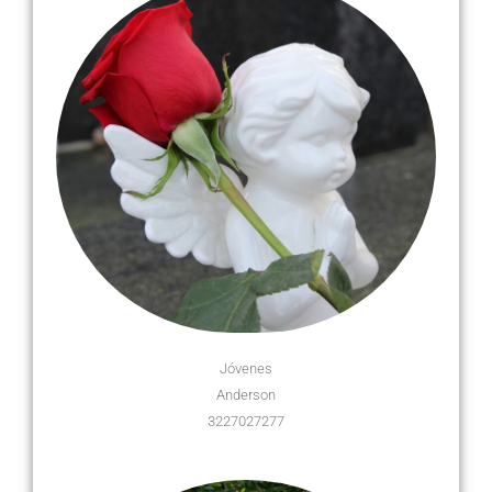
Jóvenes
Anderson
3227027277