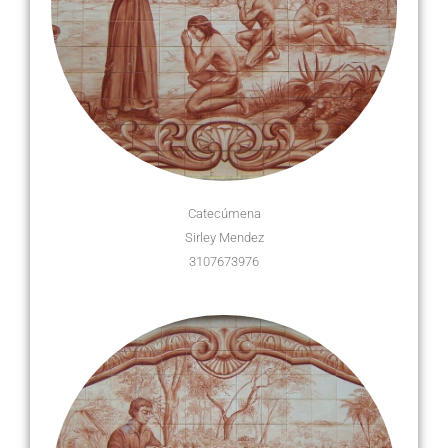
Catecúmena
Sirley Mendez
3107673976