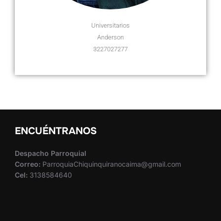
Universitarios
Anderson
3227027277
ENCUÉNTRANOS
Despacho Parroquial
Correo:
ParroquiaChiquinquiranocaima@gmail.com
Cel:
3138584640